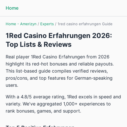
Home
Home - Amerizyn
/
Experts
/
1red casino erfahrungen Guide
1Red Casino Erfahrungen 2026:
Top Lists & Reviews
Real player 1Red Casino Erfahrungen from 2026
highlight its red-hot bonuses and reliable payouts.
This list-based guide compiles verified reviews,
pros/cons, and top features for German-speaking
users.
With a 4.8/5 average rating, 1Red excels in speed and
variety. We've aggregated 1,000+ experiences to
rank bonuses, games, and support.