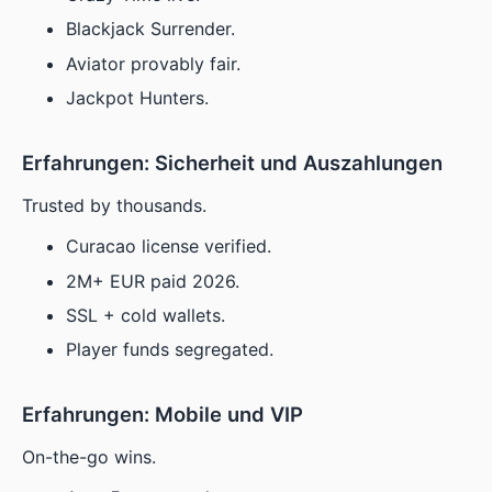
Blackjack Surrender.
Aviator provably fair.
Jackpot Hunters.
Erfahrungen: Sicherheit und Auszahlungen
Trusted by thousands.
Curacao license verified.
2M+ EUR paid 2026.
SSL + cold wallets.
Player funds segregated.
Erfahrungen: Mobile und VIP
On-the-go wins.