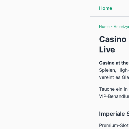
Home
Home - Amerizy
Casino 
Live
Casino at th
Spielen, High
vereint es Gl
Tauche ein in
VIP-Behandlu
Imperiale 
Premium-Slot