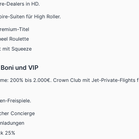
re-Dealers in HD.
ire-Suiten für High Roller.
remium-Titel
eel Roulette
t mit Squeeze
 Boni und VIP
e: 200% bis 2.000€. Crown Club mit Jet-Private-Flights f
en-Freispiele.
cher Concierge
inladungen
ck 25%