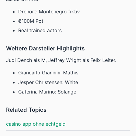
Drehort: Montenegro fiktiv
€100M Pot
Real trained actors
Weitere Darsteller Highlights
Judi Dench als M, Jeffrey Wright als Felix Leiter.
Giancarlo Giannini: Mathis
Jesper Christensen: White
Caterina Murino: Solange
Related Topics
casino app ohne echtgeld