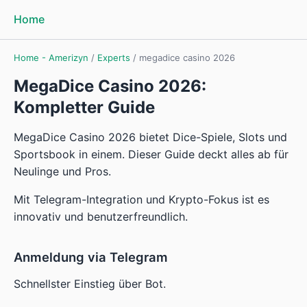
Home
Home - Amerizyn
/
Experts
/
megadice casino 2026
MegaDice Casino 2026:
Kompletter Guide
MegaDice Casino 2026 bietet Dice-Spiele, Slots und
Sportsbook in einem. Dieser Guide deckt alles ab für
Neulinge und Pros.
Mit Telegram-Integration und Krypto-Fokus ist es
innovativ und benutzerfreundlich.
Anmeldung via Telegram
Schnellster Einstieg über Bot.