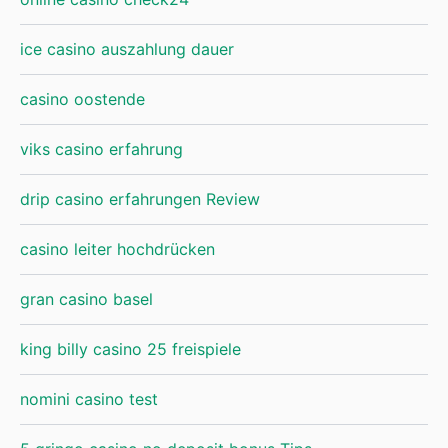
ice casino auszahlung dauer
casino oostende
viks casino erfahrung
drip casino erfahrungen Review
casino leiter hochdrücken
gran casino basel
king billy casino 25 freispiele
nomini casino test