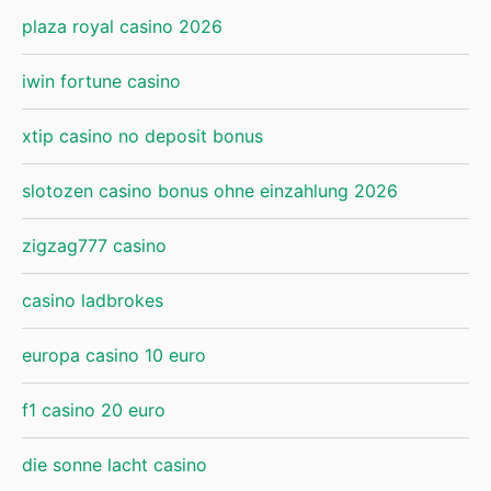
plaza royal casino 2026
iwin fortune casino
xtip casino no deposit bonus
slotozen casino bonus ohne einzahlung 2026
zigzag777 casino
casino ladbrokes
europa casino 10 euro
f1 casino 20 euro
die sonne lacht casino