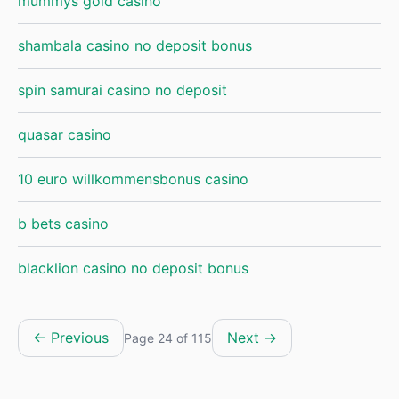
mummys gold casino
shambala casino no deposit bonus
spin samurai casino no deposit
quasar casino
10 euro willkommensbonus casino
b bets casino
blacklion casino no deposit bonus
← Previous
Next →
Page 24 of 115