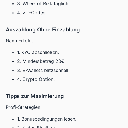
3. Wheel of Rizk täglich.
4. VIP-Codes.
Auszahlung Ohne Einzahlung
Nach Erfolg.
1. KYC abschließen.
2. Mindestbetrag 20€.
3. E-Wallets blitzschnell.
4. Crypto Option.
Tipps zur Maximierung
Profi-Strategien.
1. Bonusbedingungen lesen.
2. Kleine Einsätze.