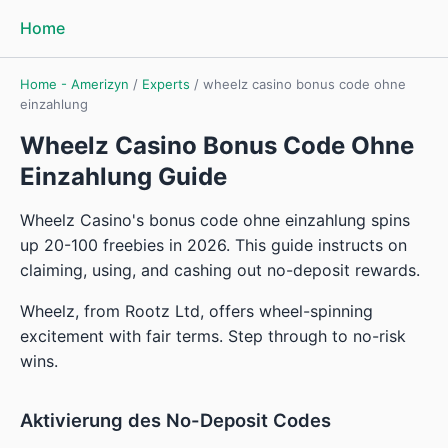
Home
Home - Amerizyn
/
Experts
/
wheelz casino bonus code ohne
einzahlung
Wheelz Casino Bonus Code Ohne
Einzahlung Guide
Wheelz Casino's bonus code ohne einzahlung spins
up 20-100 freebies in 2026. This guide instructs on
claiming, using, and cashing out no-deposit rewards.
Wheelz, from Rootz Ltd, offers wheel-spinning
excitement with fair terms. Step through to no-risk
wins.
Aktivierung des No-Deposit Codes